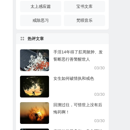
太上感应篇
宝书文库
戒除恶习
梵呗音乐
热评文章
手淫14年得了肛周脓肿、发
誓断恶行善警醒世人
03/30
女生如何破情执和戒色
03/30
回溯过往，可惜世上没有后
悔药啊！
03/30