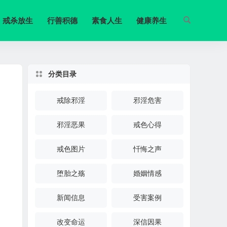
戒杀放生
行善积德
素食人生
健康养生
分类目录
戒除邪淫
邪淫危害
邪淫恶果
戒色心得
戒色图片
忏悔之声
堕胎之殇
婚姻情感
新闻信息
受害案例
改变命运
深信因果