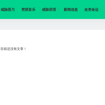
戒除恶习
梵呗音乐
戒除邪淫
新闻信息
改变命运
目前还没有文章！