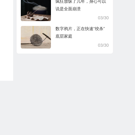
疯狂放纵了几年，身心可以
说是全面崩溃
03/30
数字鸦片，正在快速“绞杀”
底层家庭
03/30