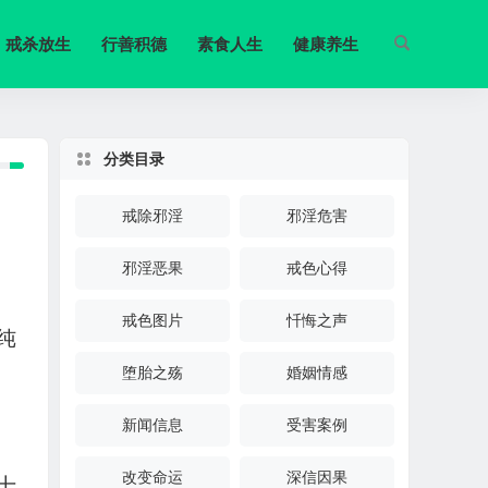
戒杀放生
行善积德
素食人生
健康养生
分类目录
戒除邪淫
邪淫危害
邪淫恶果
戒色心得
戒色图片
忏悔之声
纯
堕胎之殇
婚姻情感
新闻信息
受害案例
改变命运
深信因果
十