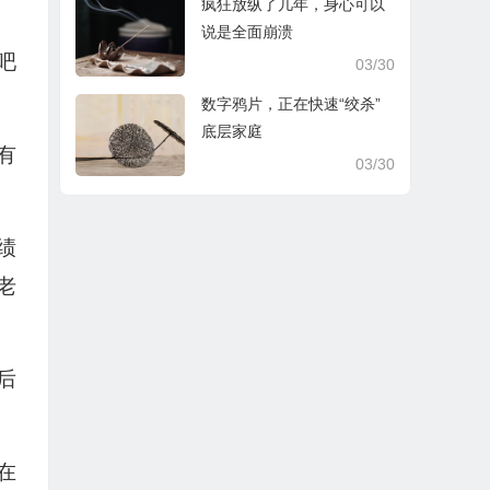
疯狂放纵了几年，身心可以
说是全面崩溃
吧
03/30
数字鸦片，正在快速“绞杀”
底层家庭
有
03/30
绩
老
后
在