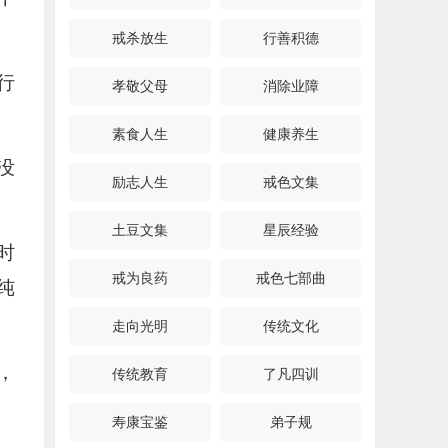
戒杀放生
行善积德
行
孝敬父母
消除业障
素食人生
健康养生
没
励志人生
戒色文集
土豆文集
星辰经验
时
戒为良药
戒色七部曲
纯
走向光明
传统文化
，
传统教育
了凡四训
寿康宝鉴
弟子规