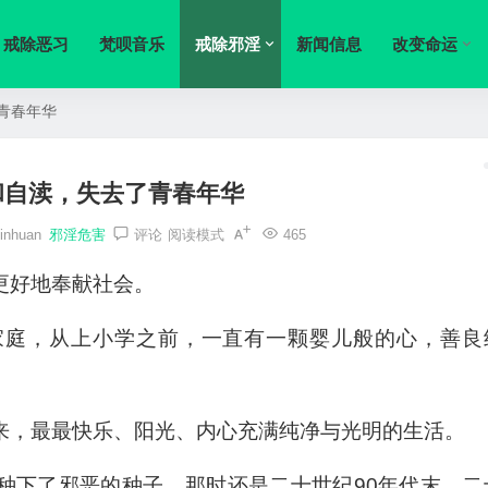
戒除恶习
梵呗音乐
戒除邪淫
新闻信息
改变命运
青春年华
和自渎，失去了青春年华
inhuan
邪淫危害
评论
阅读模式
465
更好地奉献社会。
家庭，从上小学之前，一直有一颗婴儿般的心，善良
来，最最快乐、阳光、内心充满纯净与光明的生活。
种下了邪恶的种子。那时还是二十世纪90年代末，二