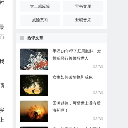
时
太上感应篇
宝书文库
戒除恶习
梵呗音乐
最
而
热评文章
手淫14年得了肛周脓肿、发
誓断恶行善警醒世人
我
03/30
女生如何破情执和戒色
演
03/30
回溯过往，可惜世上没有后
乡
悔药啊！
03/30
上