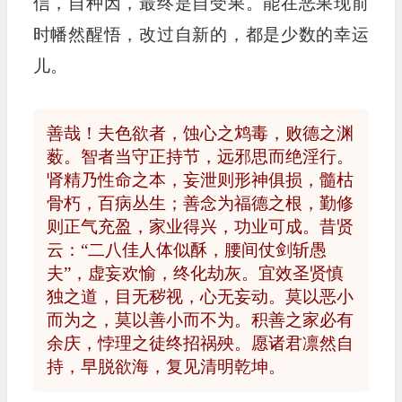
信，自种因，最终是自受果。能在恶果现前
时幡然醒悟，改过自新的，都是少数的幸运
儿。
善哉！夫色欲者，蚀心之鸩毒，败德之渊
薮。智者当守正持节，远邪思而绝淫行。
肾精乃性命之本，妄泄则形神俱损，髓枯
骨朽，百病丛生；善念为福德之根，勤修
则正气充盈，家业得兴，功业可成。昔贤
云：“二八佳人体似酥，腰间仗剑斩愚
夫”，虚妄欢愉，终化劫灰。宜效圣贤慎
独之道，目无秽视，心无妄动。莫以恶小
而为之，莫以善小而不为。积善之家必有
余庆，悖理之徒终招祸殃。愿诸君凛然自
持，早脱欲海，复见清明乾坤。