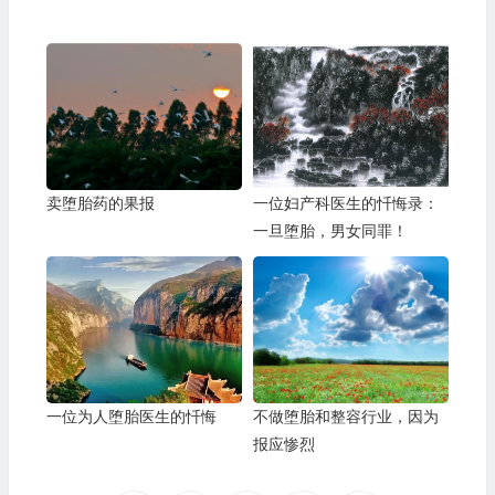
卖堕胎药的果报
一位妇产科医生的忏悔录：
一旦堕胎，男女同罪！
一位为人堕胎医生的忏悔
不做堕胎和整容行业，因为
报应惨烈