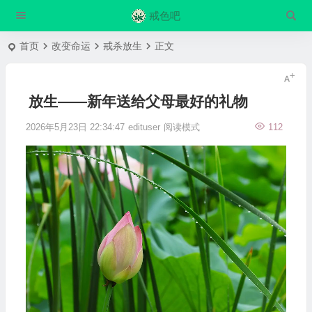
戒色吧
首页
改变命运
戒杀放生
正文
放生——新年送给父母最好的礼物
2026年5月23日 22:34:47
edituser
阅读模式
112