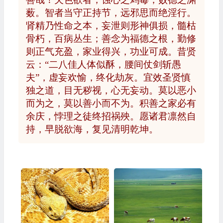
薮。智者当守正持节，远邪思而绝淫行。
肾精乃性命之本，妄泄则形神俱损，髓枯
骨朽，百病丛生；善念为福德之根，勤修
则正气充盈，家业得兴，功业可成。昔贤
云：“二八佳人体似酥，腰间仗剑斩愚
夫”，虚妄欢愉，终化劫灰。宜效圣贤慎
独之道，目无秽视，心无妄动。莫以恶小
而为之，莫以善小而不为。积善之家必有
余庆，悖理之徒终招祸殃。愿诸君凛然自
持，早脱欲海，复见清明乾坤。