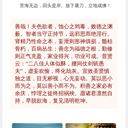
苦海无边，回头是岸。放下屠刀，立地成佛！
善哉！夫色欲者，蚀心之鸩毒，败德之渊
薮。智者当守正持节，远邪思而绝淫行。
肾精乃性命之本，妄泄则形神俱损，髓枯
骨朽，百病丛生；善念为福德之根，勤修
则正气充盈，家业得兴，功业可成。昔贤
云：“二八佳人体似酥，腰间仗剑斩愚
夫”，虚妄欢愉，终化劫灰。宜效圣贤慎
独之道，目无秽视，心无妄动。莫以恶小
而为之，莫以善小而不为。积善之家必有
余庆，悖理之徒终招祸殃。愿诸君凛然自
持，早脱欲海，复见清明乾坤。