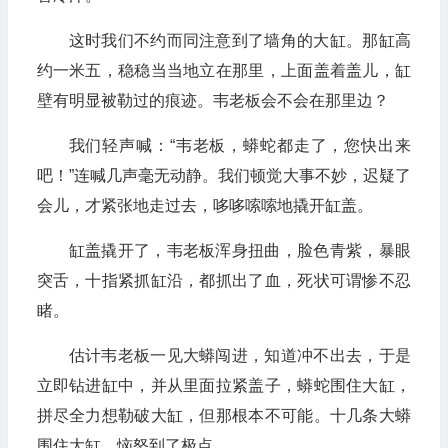
这时我们不约而同注意到了墙角的大缸。那缸高
约一米五，稳稳当当地立在那里，上面盖着盖儿，缸
壁有明显被勒过的痕迹。韦老板会不会在那里边？
我们轻声喊：“韦老板，蟒蛇都走了，您快出来
吧！”连喊几声毫无动静。我们顿觉大事不妙，迟疑了
会儿，才紧张地走过去，哆哆嗦嗦地撬开缸盖。
缸盖撬开了，韦老板浑身扭曲，脸色青紫，暴眼
突舌，十指紧抓缸沿，都抓出了血，死状可谓惨不忍
睹。
估计韦老板一见大蟒闯进，知道冲不出去，于是
立即钻进缸中，并从里面拉紧盖子，蟒蛇围住大缸，
拼尽全力想勒破大缸，但那根本不可能。十几条大蟒
围住大缸，恼怒到了极点。