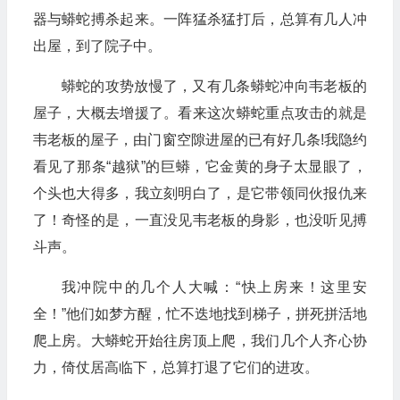
器与蟒蛇搏杀起来。一阵猛杀猛打后，总算有几人冲
出屋，到了院子中。
蟒蛇的攻势放慢了，又有几条蟒蛇冲向韦老板的
屋子，大概去增援了。看来这次蟒蛇重点攻击的就是
韦老板的屋子，由门窗空隙进屋的已有好几条!我隐约
看见了那条“越狱”的巨蟒，它金黄的身子太显眼了，
个头也大得多，我立刻明白了，是它带领同伙报仇来
了！奇怪的是，一直没见韦老板的身影，也没听见搏
斗声。
我冲院中的几个人大喊：“快上房来！这里安
全！”他们如梦方醒，忙不迭地找到梯子，拼死拼活地
爬上房。大蟒蛇开始往房顶上爬，我们几个人齐心协
力，倚仗居高临下，总算打退了它们的进攻。