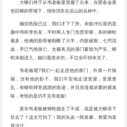
大蟒们终于从韦老板屋里撤了出来，在那条金黄
色巨蟒的带领下，很快消失在后山的丛林中。
确信危险已过，我们才下了房。未能冲出屋的是
颜中伟和李长友，平时两人专门负责宰蟒，杀的蟒蛇
最多，他俩的肋骨被勒断了大半，内脏破裂，七窍流
血，早已气绝身亡。女服务员的屋门窗较为严实，蟒
蛇未能进入，她们毫发未伤，不过全吓得休克了。
韦老板呢?我们一起走进他的屋门，外屋一片狼
藉，没有他的影子。我们不安地走进里屋，里屋更
乱，有蟒蛇肆意践踏的痕迹，并且弥漫着浓重的腥臭
味，奇怪的是仍不见韦老板!
莫非韦老板被蟒蛇掳走了不成，或是被大蟒吞下
肚去了？这太可怕了！我的头皮一阵发麻，脊梁沟直
冒冷汗。