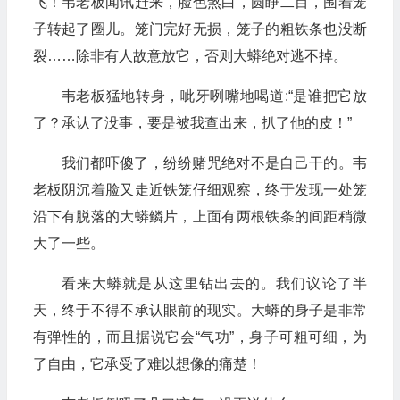
飞！韦老板闻讯赶来，脸色煞白，圆睁二目，围着笼
子转起了圈儿。笼门完好无损，笼子的粗铁条也没断
裂……除非有人故意放它，否则大蟒绝对逃不掉。
韦老板猛地转身，呲牙咧嘴地喝道:“是谁把它放
了？承认了没事，要是被我查出来，扒了他的皮！”
我们都吓傻了，纷纷赌咒绝对不是自己干的。韦
老板阴沉着脸又走近铁笼仔细观察，终于发现一处笼
沿下有脱落的大蟒鳞片，上面有两根铁条的间距稍微
大了一些。
看来大蟒就是从这里钻出去的。我们议论了半
天，终于不得不承认眼前的现实。大蟒的身子是非常
有弹性的，而且据说它会“气功”，身子可粗可细，为
了自由，它承受了难以想像的痛楚！