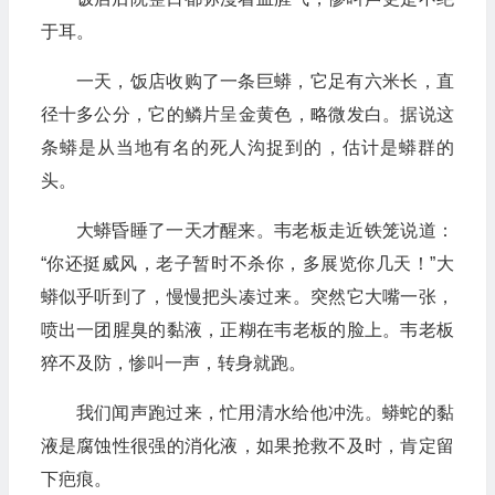
于耳。
一天，饭店收购了一条巨蟒，它足有六米长，直
径十多公分，它的鳞片呈金黄色，略微发白。据说这
条蟒是从当地有名的死人沟捉到的，估计是蟒群的
头。
大蟒昏睡了一天才醒来。韦老板走近铁笼说道：
“你还挺威风，老子暂时不杀你，多展览你几天！”大
蟒似乎听到了，慢慢把头凑过来。突然它大嘴一张，
喷出一团腥臭的黏液，正糊在韦老板的脸上。韦老板
猝不及防，惨叫一声，转身就跑。
我们闻声跑过来，忙用清水给他冲洗。蟒蛇的黏
液是腐蚀性很强的消化液，如果抢救不及时，肯定留
下疤痕。