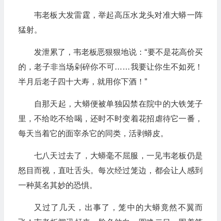
韦老板大发雷霆，举起高压水龙头对准大蟒一阵
猛射。
发泄累了，韦老板恶狠狠地说：“要不是花高价买
的，老子非当场剁碎你不可……我要让你生不如死！
半月后老子四十大寿，就用你下酒！”
自那天起，大蟒便被单独囚禁在院中的大铁笼子
里，不给吃不给喝，还时不时变着花招虐待它一番，
每天当着它的面宰杀它的同类，活剥蟒皮。
七八天过去了，大蟒毫不屈服，一见韦老板仍是
怒目而视，直吐舌头。每次经过笼边，都会让人感到
一种莫名其妙的恐惧。
又过了几天，出事了，笼中的大蟒竟然不翼而