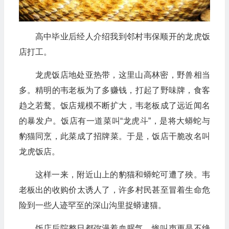
高中毕业后经人介绍我到邻村韦保顺开的龙虎饭
店打工。
龙虎饭店地处亚热带，这里山高林密，野兽相当
多。精明的韦老板为了多赚钱，打起了野味牌，食客
趋之若鹜。饭店规模不断扩大，韦老板成了远近闻名
的暴发户。饭店有一道菜叫“龙虎斗”，是将大蟒蛇与
豹猫同烹，此菜成了招牌菜。于是，饭店干脆改名叫
龙虎饭店。
这样一来，附近山上的豹猫和蟒蛇可遭了殃。韦
老板出的收购价太诱人了，许多村民甚至冒着生命危
险到一些人迹罕至的深山沟里捉蟒逮猫。
饭店后院整日都弥漫着血腥气，惨叫声更是不绝