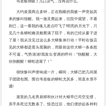
韦老板倒吸了几口凉气，没再说什么。
大约凌晨两点多钟，正在熟睡的我被一声突如其
来的惨叫惊醒。我一激灵爬起来，往院中观望，不看
则已，这一看我的魂儿差点吓飞了!明亮的月光下，只
见几十条蟒蛇幽灵般爬满了院子，有的已经从窗子进
了屋！我从没见过这么多大蟒集体行动！平时在饭店
见的大蟒都是蔫头蔫脑的，而眼前这些大蟒一条条怒
不可遏，气势汹汹!我发出变调的呼叫：“快醒醒，大
伙快醒醒！蟒蛇进屋了！”
很快惨叫声便响成一片，瞬间，大蟒已把几间屋
子团团包围。围住韦老板的蟒蛇尤其多，简直水泄不
通!
屋里的几名男厨师和伙计对大蟒早已司空见惯，
亲手杀死过无数条了。惊恐过后，他们便抄起各种利