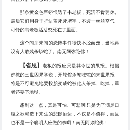
那条黄金色巨蟒恨透了韦老板，死活不肯罢休。
最后它们用身子把缸盖死死堵牢，不透一丝丝空气，
可怜的韦老板活活憋死在了里面。
这个闻所未闻的恐怖事件很快不胫而走，当地再
没有人敢残杀蟒蛇了。南无阿弥陀佛！
【省思】
老板的报应只是其今世的果报。根据
佛教的三世因果学说，开蛇馆杀蛇吃蛇的来世果报，
将是不可避免地要投胎变成蛇被他人杀掉、吃掉，重
者还要下地狱。
想到这一点，真是可怕、可悲啊!只是为了满足口
腹之欲就造下来生的悲惨厄运，不仅是不值得，而且
也不是一个聪明人应做的事啊！南无阿弥陀佛！